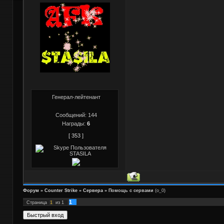
Генерал-лейтенант
Сообщений:
144
Награды:
6
[ 353 ]
Форум
»
Counter Strike
»
Cервера
»
Помощь с сервами
(о_0)
1
Страница
1
из
1