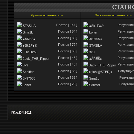
СТАТИ
Лучшие пользователи
Уважаемые пользователи
Постов [ 144 ]
Репутация 
STASILA
●Sk1F●©
Постов [ 84 ]
Репутация 
Sma1L
Loner
Постов [ 80 ]
Репутация 
●ẮŘỂŠ●
3x97053
Постов [ 79 ]
Репутация 
●Sk1F●©
STASILA
Постов [ 66 ]
Репутация 
-TheDiroL-
3x9
Постов [ 45 ]
Репутация 
Jack_THE_Ripper
●ẮŘỂŠ●
Постов [ 43 ]
Репутация 
3x9
Jack_THE_Ripper
Постов [ 33 ]
Репутация 
Schiffer
((floM@STER))
Постов [ 32 ]
Репутация
3x97053
Sma1L
Постов [ 25 ]
Репутация
Loner
Schiffer
|*K.o.D*| 2011