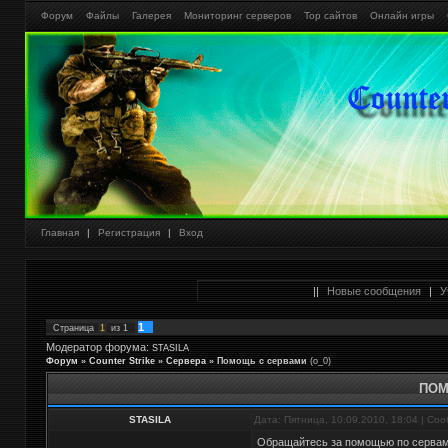
Форум
Файлы
Галерея
Мониторинг серверов
Тор сайтов
Онлайн игры
Главная
|
Регистрация
|
Вход
||
Новые сообщения
|
У
1
Страница
1
из
1
Модератор форума:
STASILA
Форум
»
Counter Strike
»
Cервера
»
Помощь с сервами
(о_0)
ПОМ
STASILA
Дата: Пятница, 10.09.2010, 18:04 | С
Обращайтесь за помощью по серва