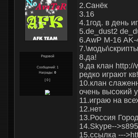
2.Cанёк
3.16
4.1год. в день и
5.de_dust2 de_d
6.AwP M-16 AK-
7.\моды\скрипты
8.да!
Рядовой
9.да клан http:/
Сообщений:
1
редко играют кв
Награды:
0
[ 0 ]
10.клан слаженн
очень высокий у
11.играю на все
12.нет
13.Россия Горо
14.Skype-->s89
15.ссылка --->ht