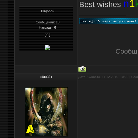
n
1
Best wishes
Рядовой
Сообщений:
13
Награды:
0
[ 0 ]
Сообщ
●ẮŘỂŠ●
Дата: Суббота, 11.12.2010, 10:20 | Со