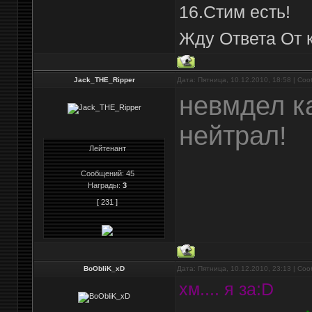
16.Стим есть!
Жду Ответа От 
Jack_THE_Ripper
Дата: Пятница, 10.12.2010, 18:58 | С
невмдел ка
нейтрал!
Лейтенант
Сообщений:
45
Награды:
3
[ 231 ]
BoObliK_xD
Дата: Пятница, 10.12.2010, 23:13 | С
хм.... я за:D