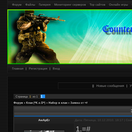
Форум
Файлы
Галерея
Мониторинг серверов
Тор сайтов
Онлайн игры
Главная
|
Регистрация
|
Вход
||
Новые сообщения
|
У
1
Страница
1
из
1
Форум
»
Клан |*K.o.D*|
»
Набор в клан
»
Заявка от =#
AwApEr
Дата: Пятница, 10.12.2010, 18:17 | С
1.=#