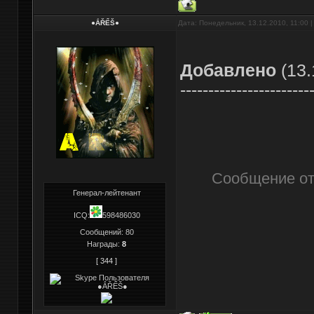
●ẮŘỂŠ●
Дата: Понедельник, 13.12.2010, 11:00
Добавлено
(13.
-----------------------
Сообщение о
Генерал-лейтенант
ICQ:
598486030
Сообщений:
80
Награды:
8
[ 344 ]