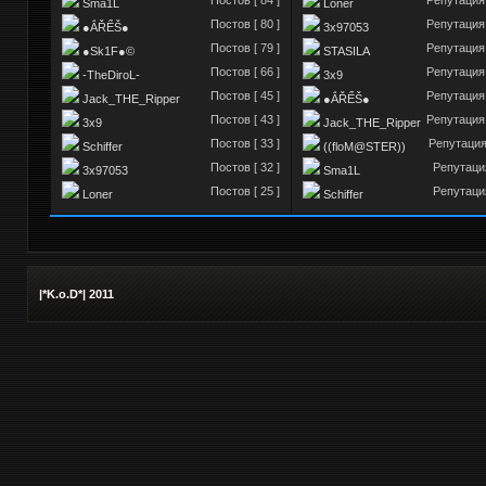
Sma1L
Loner
Постов [ 80 ]
Репутация 
●ẮŘỂŠ●
3x97053
Постов [ 79 ]
Репутация 
●Sk1F●©
STASILA
Постов [ 66 ]
Репутация 
-TheDiroL-
3x9
Постов [ 45 ]
Репутация 
Jack_THE_Ripper
●ẮŘỂŠ●
Постов [ 43 ]
Репутация 
3x9
Jack_THE_Ripper
Постов [ 33 ]
Репутация 
Schiffer
((floM@STER))
Постов [ 32 ]
Репутация
3x97053
Sma1L
Постов [ 25 ]
Репутация
Loner
Schiffer
|*K.o.D*| 2011