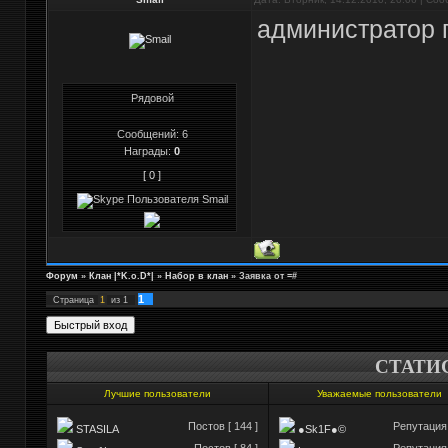
администратор п
Рядовой
Сообщений:
6
Награды:
0
[ 0 ]
Форум
»
Клан |*K.o.D*|
»
Набор в клан
»
Заявка от =#
1
Страница
1
из
1
СТАТИ
Лучшие пользователи
Уважаемые пользователи
Постов [ 144 ]
Репутация 
STASILA
●Sk1F●©
Постов [ 84 ]
Репутация 