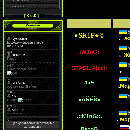
Т
аблица cw
Т
оп сайтов
Мини-чат
●SК
1F
●©
Ж
г.
.:W1nG:.
Ж
г.
STAS!LA[zcl]
Л
г.
3x9
Ма
г.
●
ẮŘỂŠ
●
г.
.::K1nG::.
Ма
г.
Для добавления необходима
авторизация
RazoR