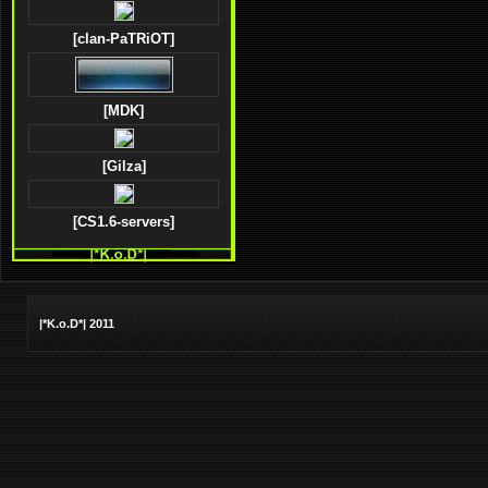
[clan-PaTRiOT]
[MDK]
[Gilza]
[CS1.6-servers]
|*K.o.D*| 2011