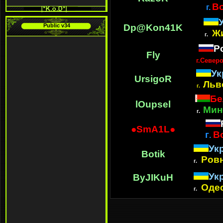
В
г.
Public v34
Dp@Kon41K
Жи
г.
Р
Fly
г.Север
Ук
UrsigoR
Льв
г.
Бе
lOupsel
Мин
г.
●
SmA1L
●
г
В
.
Ук
Botik
Ров
г.
Ук
ByJIKuH
Оде
г.