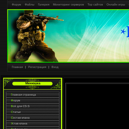
Форум
Файлы
Галерея
Мониторинг серверов
Тор сайтов
Онлайн игры
Главная
|
Регистрация
|
Вход
Менюшка
Г
лавная страница
Ф
орум
В
сё для CS:S
С
татьи
С
остав клана
У
став клана