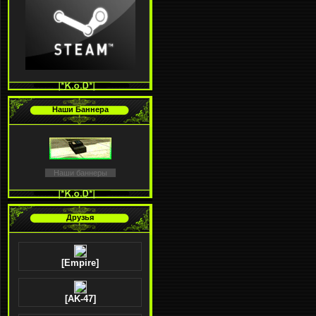
Наши Баннера
Наши баннеры
Друзья
[Empire]
[AK-47]